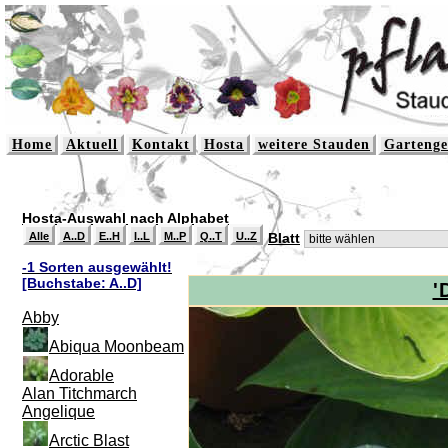
Home
Aktuell
Kontakt
Hosta
weitere Stauden
Gartenge
Hosta-Auswahl nach Alphabet
Alle
A..D
E..H
I..L
M..P
Q..T
U..Z
Blatt
-1 Sorten ausgewählt!
[Buchstabe: A..D]
'
Abby
Abiqua Moonbeam
Adorable
Alan Titchmarch
Angelique
Arctic Blast