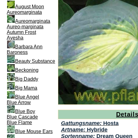
August Moon
Aureomarginata
Aureomarginata
Aureo-marginata
Autumn Frost
Ayesha
Barbara Ann
Baroness
Beauty Substance
Beckoning
Big Daddy
Big Mama
Blue Angel
Blue Arrow
Blue Boy
Detail
Blue Cascade
Blue Flame
Gattungsname:
Hosta
Artname:
Hybride
Blue Mouse Ears
Sortenname:
Dream Queen