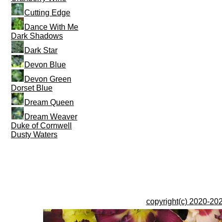
Cutting Edge
Dance With Me
Dark Shadows
Dark Star
Devon Blue
Devon Green
Dorset Blue
Dream Queen
Dream Weaver
Duke of Cornwell
Dusty Waters
copyright(c) 2020-202