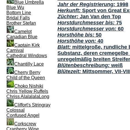
Blue Umbrella
Jahr der Registrierung:
1998
Blue Wu
Herkunft:
Sport von Great Ex
Bottom Line
Züchter:
Jan Van den Top
Bridal Falls
Horstdurchmesser bis:
75
Brother Stefan
Horstdurchmesser von:
60
Camelot
Horsthöhe bis:
50
Canadian Blue
Horsthöhe von:
40
Captain Kirk
Blatt:
mittelgroße, rundliche 
Carnival
Substanz, deren cremegelbe 
Cathedral Windows
unregelmäßig breiten Streifen 
Chantilly Lace
Blütenbeschreibung:
weiß
Blütezeit:
Mittsommer, VII-VII
Cherry Berry
Child of the Queen
Choko Nishiki
Chris Yellow Ruffels
Chriss AlalalalaLong
Cliffort's Stringray
Colossal
Confused Angel
Corkscrew
Cranberry Wine