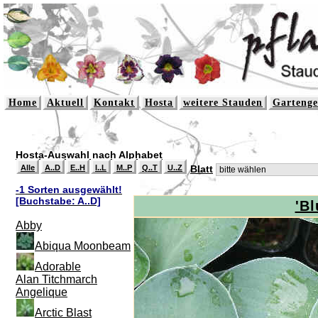
Home
Aktuell
Kontakt
Hosta
weitere Stauden
Gartenge
Hosta-Auswahl nach Alphabet
Alle
A..D
E..H
I..L
M..P
Q..T
U..Z
Blatt
-1 Sorten ausgewählt!
[Buchstabe: A..D]
'B
Abby
Abiqua Moonbeam
Adorable
Alan Titchmarch
Angelique
Arctic Blast