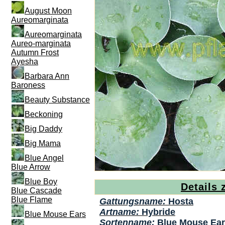
August Moon
Aureomarginata
Aureomarginata
Aureo-marginata
Autumn Frost
Ayesha
Barbara Ann
Baroness
Beauty Substance
Beckoning
Big Daddy
Big Mama
Blue Angel
Blue Arrow
Blue Boy
Details 
Blue Cascade
Blue Flame
Gattungsname:
Hosta
Artname:
Hybride
Blue Mouse Ears
Sortenname:
Blue Mouse Ea