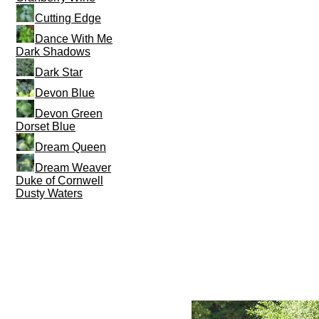
Cutting Edge
Dance With Me
Dark Shadows
Dark Star
Devon Blue
Devon Green
Dorset Blue
Dream Queen
Dream Weaver
Duke of Cornwell
Dusty Waters