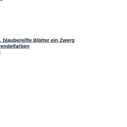
, blaubereifte Blätter ein Zwerg
vendelfarben
I