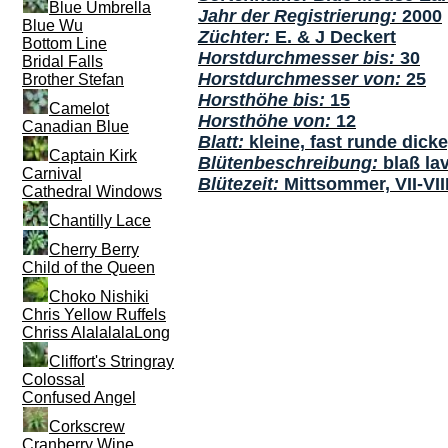
Blue Umbrella
Jahr der Registrierung:
2000
Blue Wu
Züchter:
E. & J Deckert
Bottom Line
Horstdurchmesser bis:
30
Bridal Falls
Horstdurchmesser von:
25
Brother Stefan
Horsthöhe bis:
15
Camelot
Horsthöhe von:
12
Canadian Blue
Blatt:
kleine, fast runde dicke
Captain Kirk
Blütenbeschreibung:
blaß la
Carnival
Blütezeit:
Mittsommer, VII-VII
Cathedral Windows
Chantilly Lace
Cherry Berry
Child of the Queen
Choko Nishiki
Chris Yellow Ruffels
Chriss AlalalalaLong
Cliffort's Stringray
Colossal
Confused Angel
Corkscrew
Cranberry Wine