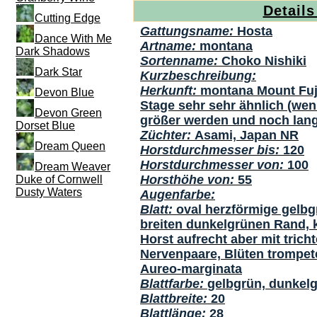
Details
Cutting Edge
Gattungsname:
Hosta
Dance With Me
Artname:
montana
Dark Shadows
Sortenname:
Choko Nishiki
Dark Star
Kurzbeschreibung:
Herkunft:
montana Mount Fuj
Devon Blue
Stage sehr sehr ähnlich (wen
Devon Green
größer werden und noch la
Dorset Blue
Züchter:
Asami, Japan NR
Dream Queen
Horstdurchmesser bis:
120
Horstdurchmesser von:
100
Dream Weaver
Horsthöhe von:
55
Duke of Cornwell
Dusty Waters
Augenfarbe:
Blatt:
oval herzförmige gelbg
breiten dunkelgrünen Rand, ka
Horst aufrecht aber mit trich
Nervenpaare, Blüten trompete
Aureo-marginata
Blattfarbe:
gelbgrün, dunkel
Blattbreite:
20
Blattlänge:
28