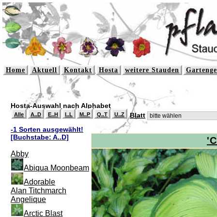
Home
Aktuell
Kontakt
Hosta
weitere Stauden
Gartenge
Hosta-Auswahl nach Alphabet
Alle
A..D
E..H
I..L
M..P
Q..T
U..Z
Blatt
-1 Sorten ausgewählt!
[Buchstabe: A..D]
'C
Abby
Abiqua Moonbeam
Adorable
Alan Titchmarch
Angelique
Arctic Blast