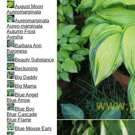
August Moon
Aureomarginata
Aureomarginata
Aureo-marginata
Autumn Frost
Ayesha
Barbara Ann
Baroness
Beauty Substance
Beckoning
Big Daddy
Big Mama
Blue Angel
Blue Arrow
Blue Boy
Blue Cascade
Blue Flame
Blue Mouse Ears