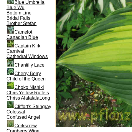
Blue Umbrella
Blue Wu
Bottom Line
Bridal Falls
Brother Stefan
Camelot
Canadian Blue
Captain Kirk
Carnival
Cathedral Windows
Chantilly Lace
Cherry Berry
Child of the Queen
Choko Nishiki
Chris Yellow Ruffels
Chriss AlalalalaLong
Cliffort's Stringray
Colossal
Confused Angel
Corkscrew
Cranberry Wine