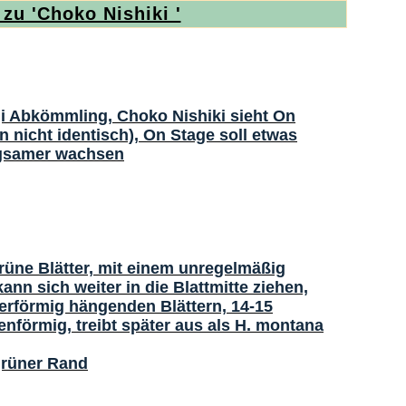
 zu 'Choko Nishiki '
i Abkömmling, Choko Nishiki sieht On
n nicht identisch), On Stage soll etwas
ngsamer wachsen
rüne Blätter, mit einem unregelmäßig
nn sich weiter in die Blattmitte ziehen,
terförmig hängenden Blättern, 14-15
nförmig, treibt später aus als H. montana
grüner Rand