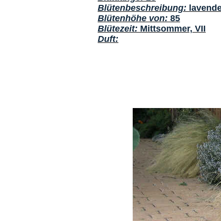
Blütenbeschreibung:
lavende
Blütenhöhe von:
85
Blütezeit:
Mittsommer, VII
Duft: