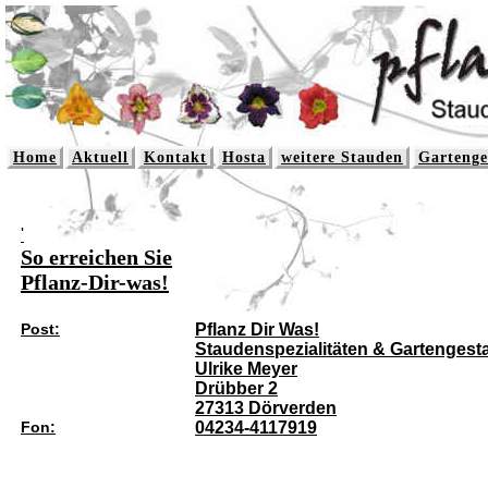
Home
Aktuell
Kontakt
Hosta
weitere Stauden
Gartenge
'
So erreichen Sie
Pflanz-Dir-was!
Post:
Pflanz Dir Was!
Staudenspezialitäten & Gartengest
Ulrike Meyer
Drübber 2
27313 Dörverden
Fon:
04234-4117919