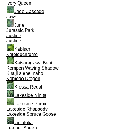
Ivory Queen
Jade Cascade
Jaws
June
Jurassic Park
Justine
Justine
Kabitan
Kaleidochrome
Katsuragawa Beni
Kempen Waving Shadow
Kisuji siehe Inaho
Komodo Dragon
Krossa Regal
Lakeside Ninita
Lakeside Primier
Lakeside Rhapsody
Lakeside Spruce Goose
lancifolia
Leather Sheen