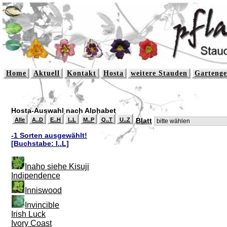
Home
Aktuell
Kontakt
Hosta
weitere Stauden
Gartenge
Hosta-Auswahl nach Alphabet
Alle
A..D
E..H
I..L
M..P
Q..T
U..Z
Blatt
-1 Sorten ausgewählt!
[Buchstabe: I..L]
Inaho siehe Kisuji
Indipendence
Inniswood
Invincible
Irish Luck
Ivory Coast