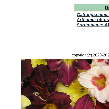
D
Gattungsname
Artname:
obtu
Sortenname:
A
copyright(c) 2020-202