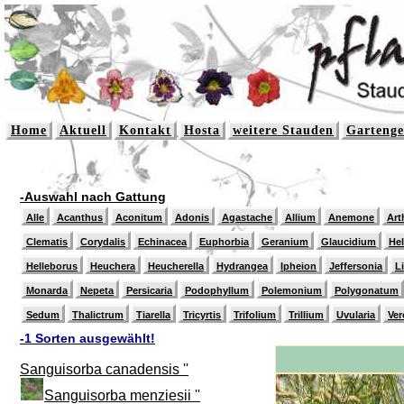
Home
Aktuell
Kontakt
Hosta
weitere Stauden
Gartenge
-Auswahl nach Gattung
Alle
Acanthus
Aconitum
Adonis
Agastache
Allium
Anemone
Art
Clematis
Corydalis
Echinacea
Euphorbia
Geranium
Glaucidium
He
Helleborus
Heuchera
Heucherella
Hydrangea
Ipheion
Jeffersonia
L
Monarda
Nepeta
Persicaria
Podophyllum
Polemonium
Polygonatum
Sedum
Thalictrum
Tiarella
Tricyrtis
Trifolium
Trillium
Uvularia
Ver
-1 Sorten ausgewählt!
Sanguisorba canadensis ''
Sanguisorba menziesii ''