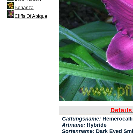
Bonanza
Cliffs Of Abique
Details
Gattungsname:
Hemerocalli
Artname:
Hybride
Sortenname:
Dark Eyed Smi