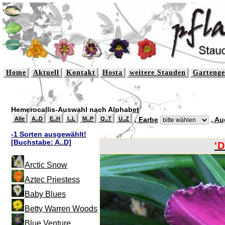
Home
Aktuell
Kontakt
Hosta
weitere Stauden
Gartenge
Hemerocallis-Auswahl nach Alphabet
Alle
A..D
E..H
I..L
M..P
Q..T
U..Z
, Farbe
, A
-1 Sorten ausgewählt!
[Buchstabe: A..D]
'
Arctic Snow
Aztec Priestess
Baby Blues
Betty Warren Woods
Blue Venture